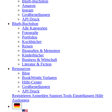
Blurb-Buchshop
Amazon
Ingram
Großbestellungen
API Druck
Blurb-Buchshop
Alle Kategorien
Fotografie
Portfolios
Kochbücher
Reisen
Biografien & Memoiren
Kinderbücher
Business & Wirtschaft
Literatur & Fiction
Ressourcen
Blog
BookWright Vorlagen
Hilfe-Center
Großbestellungen
API Druck
Registrieren
Anmelden
Support-Tools
Einstellungen
Hilfe
Ausloggen