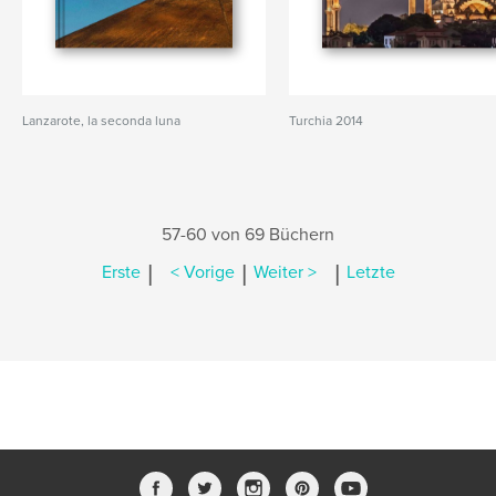
Lanzarote, la seconda luna
Turchia 2014
57-60 von 69 Büchern
|
|
|
Erste
< Vorige
Weiter >
Letzte