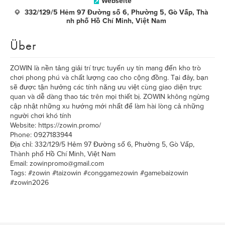
Webseite
332/129/5 Hẻm 97 Đường số 6, Phường 5, Gò Vấp, Thà
nh phố Hồ Chí Minh, Việt Nam
Über
ZOWIN là nền tảng giải trí trực tuyến uy tín mang đến kho trò
chơi phong phú và chất lượng cao cho cộng đồng. Tại đây, bạn
sẽ được tận hưởng các tính năng ưu việt cùng giao diện trực
quan và dễ dàng thao tác trên mọi thiết bị. ZOWIN không ngừng
cập nhật những xu hướng mới nhất để làm hài lòng cả những
người chơi khó tính
Website: https://zowin.promo/
Phone: 0927183944
Địa chỉ: 332/129/5 Hẻm 97 Đường số 6, Phường 5, Gò Vấp,
Thành phố Hồ Chí Minh, Việt Nam
Email: zowinpromo@gmail.com
Tags: #zowin #taizowin #conggamezowin #gamebaizowin
#zowin2026