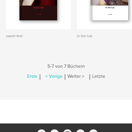
sweet feet
in the tub
5-7 von 7 Büchern
|
|
|
Erste
< Vorige
Weiter >
Letzte