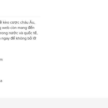
 về kèo cược châu Âu,
ang web còn mang đến
 trong nước và quốc tế,
 ngay để không bỏ lỡ
am
da