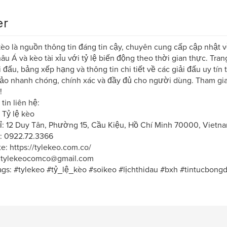
er
kèo là nguồn thông tin đáng tin cậy, chuyên cung cấp cập nhật
âu Á và kèo tài xỉu với tỷ lệ biến động theo thời gian thực. Tr
hi đấu, bảng xếp hạng và thông tin chi tiết về các giải đấu uy tín
ảo nhanh chóng, chính xác và đầy đủ cho người dùng. Tham gia
!
tin liên hệ:
 Tỷ lệ kèo
ỉ: 12 Duy Tân, Phường 15, Cầu Kiệu, Hồ Chí Minh 70000, Vietn
: 0922.72.3366
e: https://tylekeo.com.co/
: tylekeocomco@gmail.com
gs: #tylekeo #tỷ_lệ_kèo #soikeo #lịchthidau #bxh #tintucbong