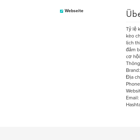
Üb
Webseite
Tỷ lệ 
kèo ch
lịch t
đảm b
cơ hội
Thông 
Brand:
Địa ch
Phone
Websit
Email
Hashta