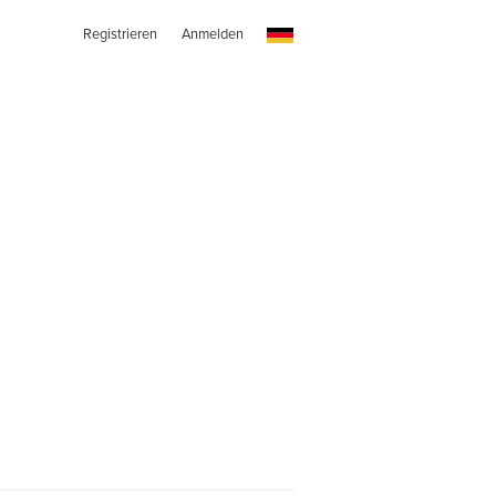
Registrieren
Anmelden