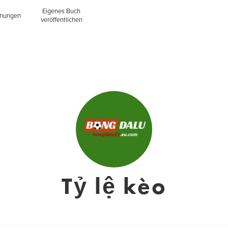
Eigenes Buch
inungen
veröffentlichen
Tỷ lệ kèo