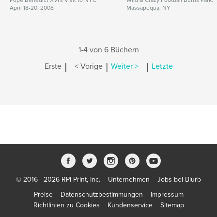
Pope Benedict XVI's Visit to NYC
Wild & Crazy Football Burns Park.
April 18-20, 2008
Massapequa, NY
1-4 von 6 Büchern
|
|
|
Erste
< Vorige
Weiter >
Letzte
© 2016 - 2026 RPI Print, Inc.
Unternehmen
Jobs bei Blurb
Preise
Datenschutzbestimmungen
Impressum
Richtlinien zu Cookies
Kundenservice
Sitemap