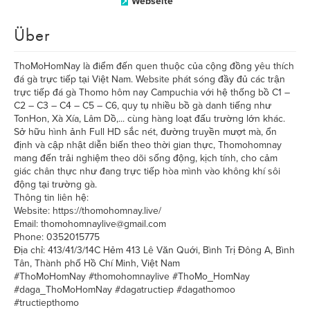
Webseite
Über
ThoMoHomNay là điểm đến quen thuộc của cộng đồng yêu thích
đá gà trực tiếp tại Việt Nam. Website phát sóng đầy đủ các trận
trực tiếp đá gà Thomo hôm nay Campuchia với hệ thống bồ C1 –
C2 – C3 – C4 – C5 – C6, quy tụ nhiều bồ gà danh tiếng như
TonHon, Xà Xía, Lâm Dồ,... cùng hàng loạt đấu trường lớn khác.
Sở hữu hình ảnh Full HD sắc nét, đường truyền mượt mà, ổn
định và cập nhật diễn biến theo thời gian thực, Thomohomnay
mang đến trải nghiệm theo dõi sống động, kịch tính, cho cảm
giác chân thực như đang trực tiếp hòa mình vào không khí sôi
động tại trường gà.
Thông tin liên hệ:
Website: https://thomohomnay.live/
Email: thomohomnaylive@gmail.com
Phone: 0352015775
Địa chỉ: 413/41/3/14C Hẻm 413 Lê Văn Quới, Bình Trị Đông A, Bình
Tân, Thành phố Hồ Chí Minh, Việt Nam
#ThoMoHomNay #thomohomnaylive #ThoMo_HomNay
#daga_ThoMoHomNay #dagatructiep #dagathomoo
#tructiepthomo