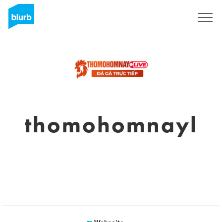
Registrieren
thomohomnayl