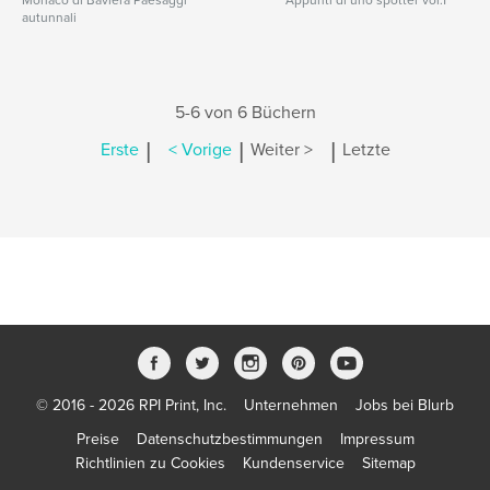
Monaco di Baviera Paesaggi
Appunti di uno spotter vol.1
autunnali
5-6 von 6 Büchern
|
|
|
Erste
< Vorige
Weiter >
Letzte
© 2016 - 2026 RPI Print, Inc.
Unternehmen
Jobs bei Blurb
Preise
Datenschutzbestimmungen
Impressum
Richtlinien zu Cookies
Kundenservice
Sitemap