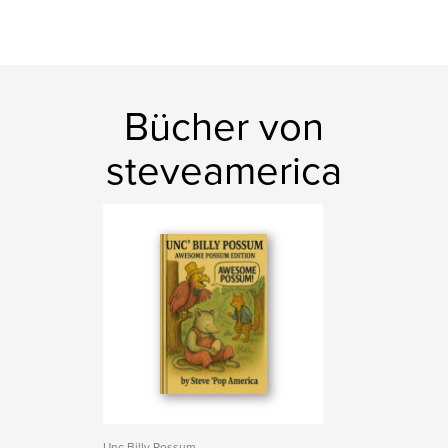
Bücher von
steveamerica
Unc Billy Possum