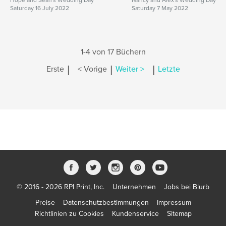
Hope and Sean's Wedding Day
Nancy and Alex's Wedding Day
Saturday 16 July 2022
Saturday 7 May 2022
1-4 von 17 Büchern
|
|
|
Erste
< Vorige
Weiter >
Letzte
© 2016 - 2026 RPI Print, Inc.
Unternehmen
Jobs bei Blurb
Preise
Datenschutzbestimmungen
Impressum
Richtlinien zu Cookies
Kundenservice
Sitemap