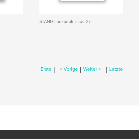
STAND Lookbook Issue 27
|
|
|
Erste
< Vorige
Weiter >
Letzte