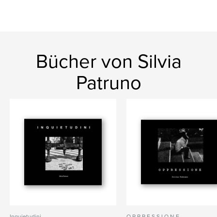
Bücher von Silvia
Patruno
Inquietudini
O P P R E S S I O N E