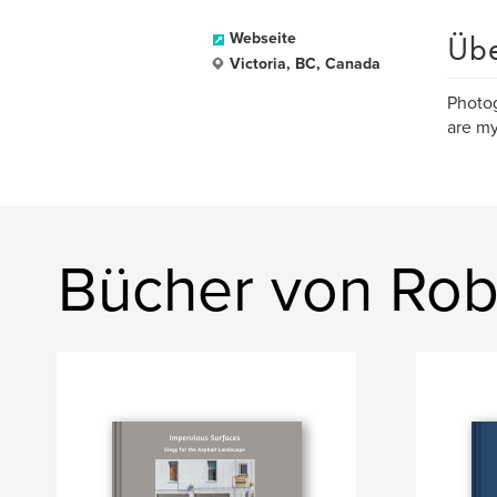
Üb
Webseite
Victoria, BC, Canada
Photog
are my
Bücher von Rob