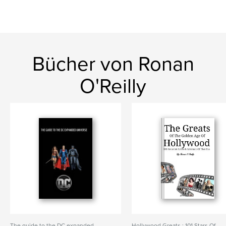
Bücher von Ronan
O'Reilly
The guide to the DC expanded
Hollywood Greats : 101 Stars Of