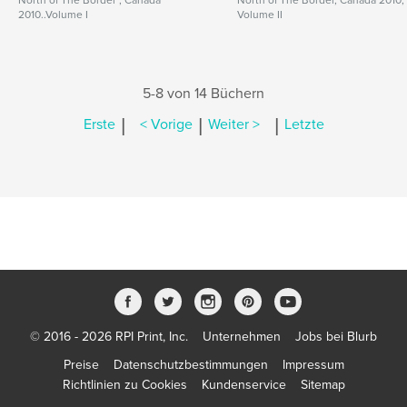
North of The Border , Canada
North of The Border, Canada 2010,
2010..Volume I
Volume II
5-8 von 14 Büchern
|
|
|
Erste
< Vorige
Weiter >
Letzte
© 2016 - 2026 RPI Print, Inc.
Unternehmen
Jobs bei Blurb
Preise
Datenschutzbestimmungen
Impressum
Richtlinien zu Cookies
Kundenservice
Sitemap