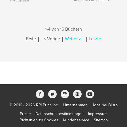
一筆未完的街道
Mandolin Encounters 2
1-4 von 16 Büchern
|
|
|
Erste
< Vorige
Weiter >
Letzte
© 2016 - 2026 RPI Print, Inc.
Unternehmen
Jobs bei Blurb
Preise
Datenschutzbestimmungen
Impressum
Richtlinien zu Cookies
Kundenservice
Sitemap