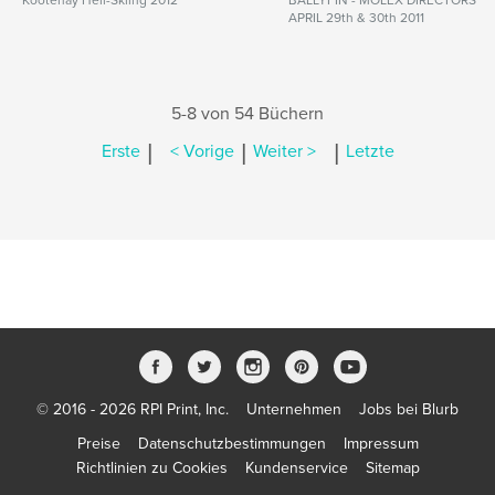
Kootenay Heli-Skiing 2012
BALLYFIN - MOLEX DIRECTORS
APRIL 29th & 30th 2011
5-8 von 54 Büchern
|
|
|
Erste
< Vorige
Weiter >
Letzte
© 2016 - 2026 RPI Print, Inc.
Unternehmen
Jobs bei Blurb
Preise
Datenschutzbestimmungen
Impressum
Richtlinien zu Cookies
Kundenservice
Sitemap