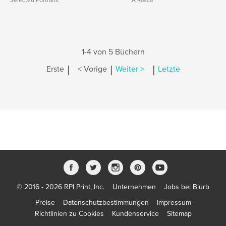
Selected Portraits
À Rasca
1-4 von 5 Büchern
|
|
|
Erste
< Vorige
Weiter >
Letzte
© 2016 - 2026 RPI Print, Inc.
Unternehmen
Jobs bei Blurb
Preise
Datenschutzbestimmungen
Impressum
Richtlinien zu Cookies
Kundenservice
Sitemap