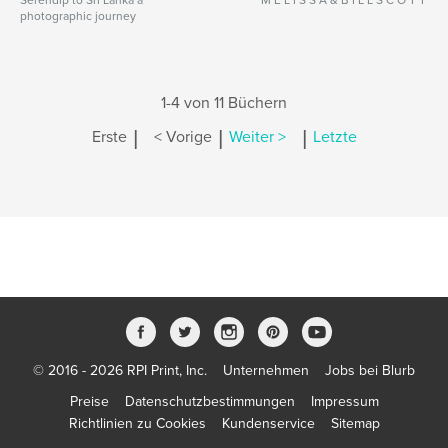
Serendip to Sri Lanka a
M E L I S S A & B I L L S C O T T
photographic journey
1-4 von 11 Büchern
|
|
|
Erste
< Vorige
Weiter >
Letzte
© 2016 - 2026 RPI Print, Inc.
Unternehmen
Jobs bei Blurb
Preise
Datenschutzbestimmungen
Impressum
Richtlinien zu Cookies
Kundenservice
Sitemap