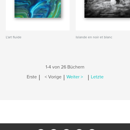
L'art fluide
Islande en noir et blanc
1-4 von 26 Büchern
|
|
|
Erste
< Vorige
Weiter >
Letzte