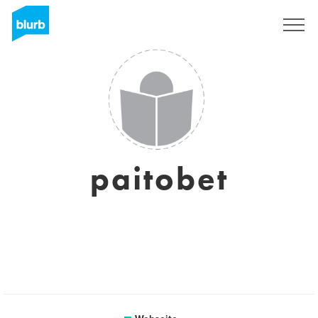
Registrieren
paitobet