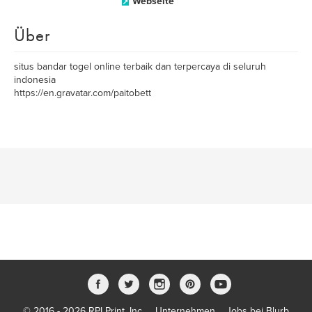
Webseite
Über
situs bandar togel online terbaik dan terpercaya di seluruh
indonesia
https://en.gravatar.com/paitobett
© 2016 - 2026 RPI Print, Inc.
Unternehmen
Jobs bei Blurb