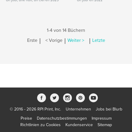
Un jour, une nuit, un ciel en 2025
Un jour en 2022
1-4 von 14 Büchern
|
|
|
Erste
< Vorige
Weiter >
Letzte
© 2016 - 2026 RPI Print, Inc.
Unternehmen
Jobs bei Blurb
Preise
Datenschutzbestimmungen
Impressum
Richtlinien zu Cookies
Kundenservice
Sitemap