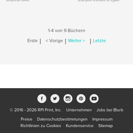
Sorprese iblee
Scampoli d'estate le Egadi
1-4 von 9 Büchern
|
|
|
Erste
< Vorige
Weiter >
Letzte
© 2016 - 2026 RPI Print, Inc.
Unternehmen
Jobs bei Blurb
Preise
Datenschutzbestimmungen
Impressum
Richtlinien zu Cookies
Kundenservice
Sitemap