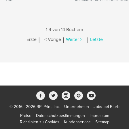
2012
Adelaide & The Great Ocean Road
1-4 von 14 Büchern
|
|
|
Erste
< Vorige
Weiter >
Letzte
© 2016 - 2026 RPI Print, Inc.
Unternehmen
Jobs bei Blurb
Preise
Datenschutzbestimmungen
Impressum
Richtlinien zu Cookies
Kundenservice
Sitemap