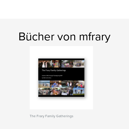
Bücher von mfrary
The Frary Family Gatherings