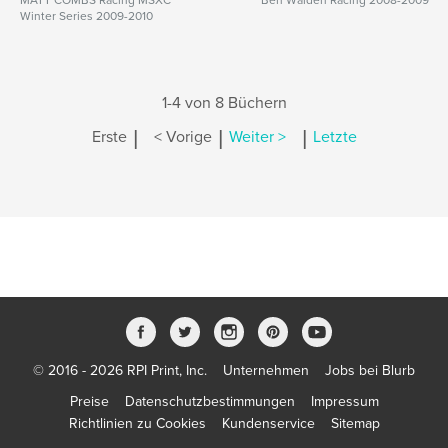
MATT COMBS Racing MSXC
Ben Walden Racing 2008-2009
Winter Series 2009-2010
1-4 von 8 Büchern
|
|
|
Erste
< Vorige
Weiter >
Letzte
© 2016 - 2026 RPI Print, Inc.
Unternehmen
Jobs bei Blurb
Preise
Datenschutzbestimmungen
Impressum
Richtlinien zu Cookies
Kundenservice
Sitemap