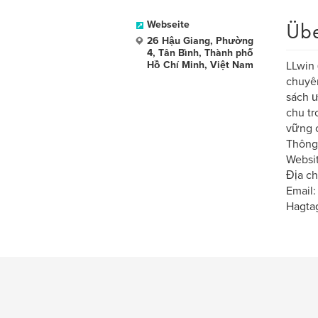
Üb
Webseite
26 Hậu Giang, Phường
4, Tân Bình, Thành phố
Hồ Chí Minh, Việt Nam
LLwin 
chuyên
sách ư
chu tr
vững c
Thông 
Websit
Địa ch
Email:
Hagtag