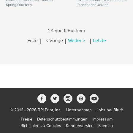
Impactful Planner and Journal:
I Am Impactful Transformational
Spring Quarterly
Planner and Journal
1-4 von 6 Büchern
|
|
|
Erste
< Vorige
Weiter >
Letzte
© 2016 - 2026 RPI Print, Inc.
Unternehmen
Jobs bei Blurb
Preise
Datenschutzbestimmungen
Impressum
Richtlinien zu Cookies
Kundenservice
Sitemap