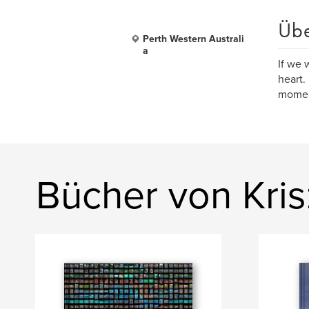
Üb
Perth Western Australi
a
If we 
heart.
momen
Bücher von Kris