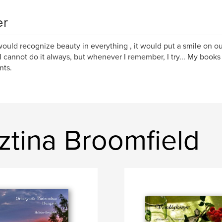
er
would recognize beauty in everything , it would put a smile on o
 I cannot do it always, but whenever I remember, I try... My books
ts.
ztina Broomfield