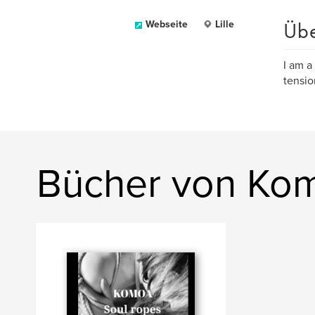
Üb
Webseite
Lille
I am a
tensio
Bücher von Ko