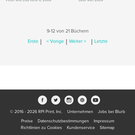
Peter and Lisa June 6, 2009
Deer Run 2009
9-12 von 21 Büchern
|
|
|
Erste
< Vorige
Weiter >
Letzte
© 2016 - 2026 RPI Print, Inc.
Unternehmen
Jobs bei Blurb
Preise
Datenschutzbestimmungen
Impressum
Richtlinien zu Cookies
Kundenservice
Sitemap