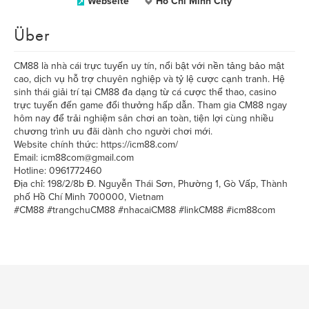
Webseite
Ho Chi Minh City
Über
CM88 là nhà cái trực tuyến uy tín, nổi bật với nền tảng bảo mật
cao, dịch vụ hỗ trợ chuyên nghiệp và tỷ lệ cược cạnh tranh. Hệ
sinh thái giải trí tại CM88 đa dạng từ cá cược thể thao, casino
trực tuyến đến game đổi thưởng hấp dẫn. Tham gia CM88 ngay
hôm nay để trải nghiệm sân chơi an toàn, tiện lợi cùng nhiều
chương trình ưu đãi dành cho người chơi mới.
Website chính thức: https://icm88.com/
Email: icm88com@gmail.com
Hotline: 0961772460
Địa chỉ: 198/2/8b Đ. Nguyễn Thái Sơn, Phường 1, Gò Vấp, Thành
phố Hồ Chí Minh 700000, Vietnam
#CM88 #trangchuCM88 #nhacaiCM88 #linkCM88 #icm88com