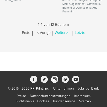
Auto_Ritratti
a cura di Iaia Gagliani fotografie
Mam Gagliani testi Giovanella
Bianchi di Donnasibilla Ado
Franchini
1-4 von 12 Büchern
|
|
|
Erste
< Vorige
Weiter >
Letzte
© 2016 - 2026 RPI Print, Inc.
Unternehmen
Jobs bei Blurb
Preise
Datenschutzbestimmungen
Impressum
Richtlinien zu Cookies
Kundenservice
Sitemap