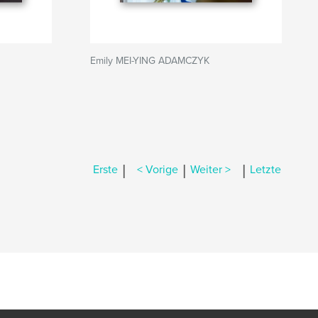
Emily MEI-YING ADAMCZYK
|
|
|
Erste
< Vorige
Weiter >
Letzte