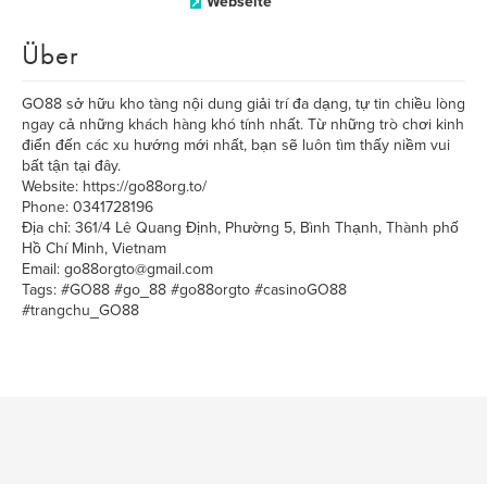
Webseite
Über
GO88 sở hữu kho tàng nội dung giải trí đa dạng, tự tin chiều lòng
ngay cả những khách hàng khó tính nhất. Từ những trò chơi kinh
điển đến các xu hướng mới nhất, bạn sẽ luôn tìm thấy niềm vui
bất tận tại đây.
Website: https://go88org.to/
Phone: 0341728196
Địa chỉ: 361/4 Lê Quang Định, Phường 5, Bình Thạnh, Thành phố
Hồ Chí Minh, Vietnam
Email: go88orgto@gmail.com
Tags: #GO88 #go_88 #go88orgto #casinoGO88
#trangchu_GO88