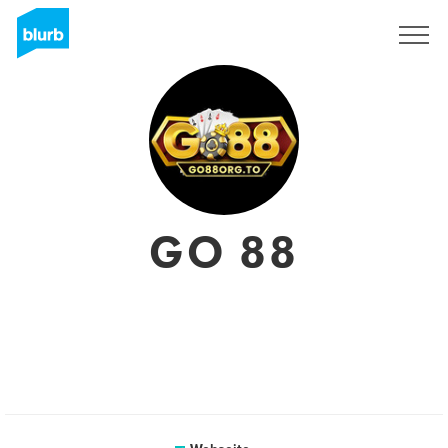
Registrieren
GO 88