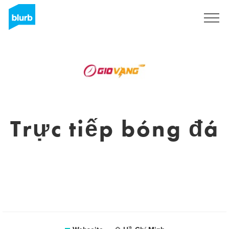
Registrieren
Trực tiếp bóng đá