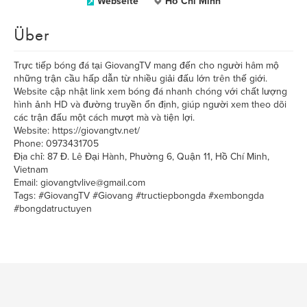
Webseite
Hồ Chí Minh
Über
Trực tiếp bóng đá tại GiovangTV mang đến cho người hâm mộ
những trận cầu hấp dẫn từ nhiều giải đấu lớn trên thế giới.
Website cập nhật link xem bóng đá nhanh chóng với chất lượng
hình ảnh HD và đường truyền ổn định, giúp người xem theo dõi
các trận đấu một cách mượt mà và tiện lợi.
Website: https://giovangtv.net/
Phone: 0973431705
Địa chỉ: 87 Đ. Lê Đại Hành, Phường 6, Quận 11, Hồ Chí Minh,
Vietnam
Email: giovangtvlive@gmail.com
Tags: #GiovangTV #Giovang #tructiepbongda #xembongda
#bongdatructuyen