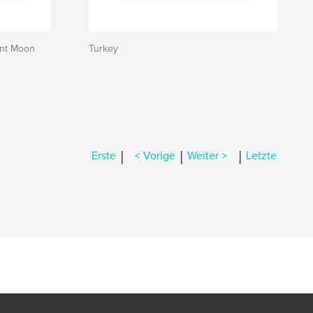
ent Moon
Turkey
|
|
|
Erste
< Vorige
Weiter >
Letzte