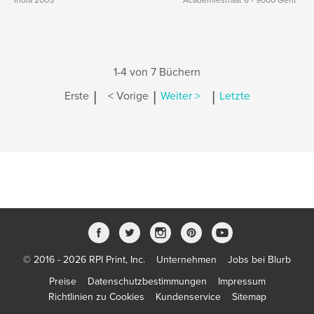
India 2005
Academiestraat 6 - 9000 Gent
1-4 von 7 Büchern
|
|
|
Erste
< Vorige
Weiter >
Letzte
© 2016 - 2026 RPI Print, Inc.
Unternehmen
Jobs bei Blurb
Preise
Datenschutzbestimmungen
Impressum
Richtlinien zu Cookies
Kundenservice
Sitemap