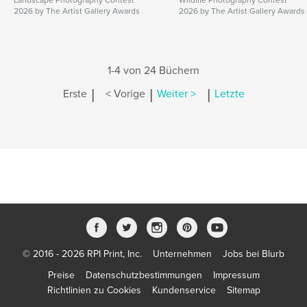
Landscape Photography Contest
Wildlife Photography Contest
2026 by The Artist Gallery Awards
2026 by The Artist Gallery Awards
1-4 von 24 Büchern
|
|
|
Erste
< Vorige
Weiter >
Letzte
© 2016 - 2026 RPI Print, Inc.
Unternehmen
Jobs bei Blurb
Preise
Datenschutzbestimmungen
Impressum
Richtlinien zu Cookies
Kundenservice
Sitemap