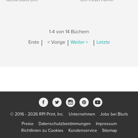
Norfolk Island 2015
2017 Pocket Planner
1-4 von 14 Büchern
|
|
|
Erste
< Vorige
Weiter >
Letzte
© 2016 - 2026 RPI Print, Inc.
Unternehmen
Jobs bei Blurb
Preise
Datenschutzbestimmungen
Impressum
Richtlinien zu Cookies
Kundenservice
Sitemap