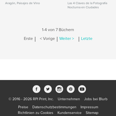
Aragón, Paisajes de Vino
Las 4 Claves de la Fotografía
Nocturna en Ciudades
1-4 von 7 Büchern
|
|
|
Erste
< Vorige
Weiter >
Letzte
© 2016 - 2026 RPI Print, Inc.
Unternehmen
Jobs bei Blurb
Preise
Datenschutzbestimmungen
Impressum
Richtlinien zu Cookies
Kundenservice
Sitemap