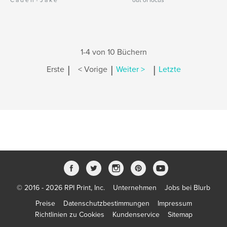
C a d e n + J a k e
out of focus
1-4 von 10 Büchern
|
|
|
Erste
< Vorige
Weiter >
Letzte
© 2016 - 2026 RPI Print, Inc.
Unternehmen
Jobs bei Blurb
Preise
Datenschutzbestimmungen
Impressum
Richtlinien zu Cookies
Kundenservice
Sitemap