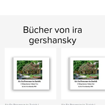
Bücher von ira
gershansky
Aix En Provence to Zurich I
Aix En Provence to Zurich I