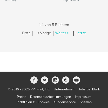
Alchemy
impressions
1-4 von 5 Büchern
|
|
|
Erste
< Vorige
Weiter >
Letzte
© 2016 - 2026 RPI Print, Inc.
Unternehmen
Jobs bei Blurb
Preise
Datenschutzbestimmungen
Impressum
Richtlinien zu Cookies
Kundenservice
Sitemap