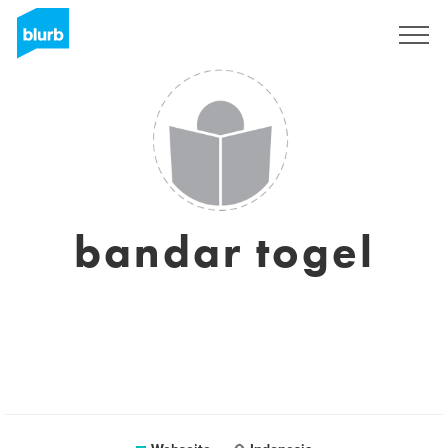
Registrieren
bandar togel