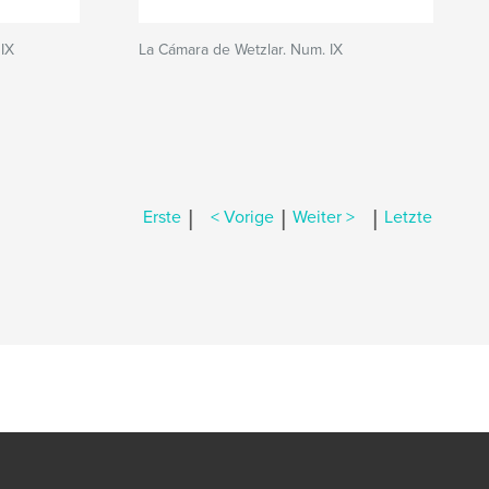
IX
La Cámara de Wetzlar. Num. IX
|
|
|
Erste
< Vorige
Weiter >
Letzte