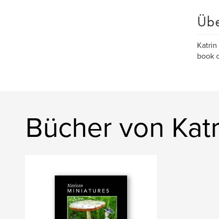
Üb
Katrin
book o
Bücher von Katr