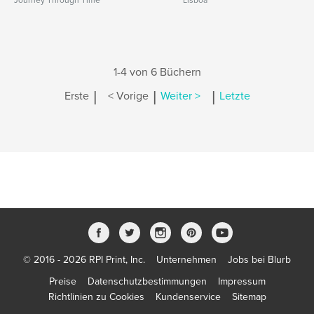
Journey Through Time
Lisboa
1-4 von 6 Büchern
|
|
|
Erste
< Vorige
Weiter >
Letzte
© 2016 - 2026 RPI Print, Inc.
Unternehmen
Jobs bei Blurb
Preise
Datenschutzbestimmungen
Impressum
Richtlinien zu Cookies
Kundenservice
Sitemap