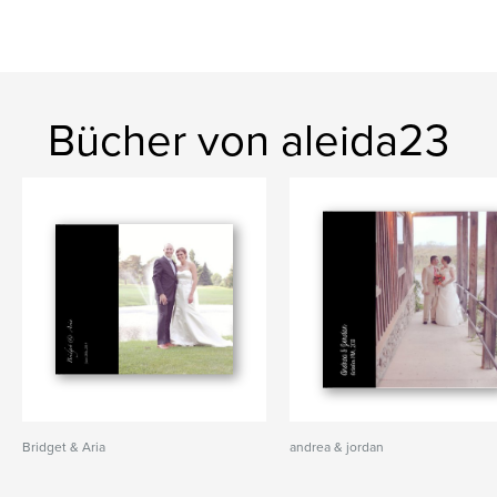
Bücher von aleida23
Bridget & Aria
andrea & jordan