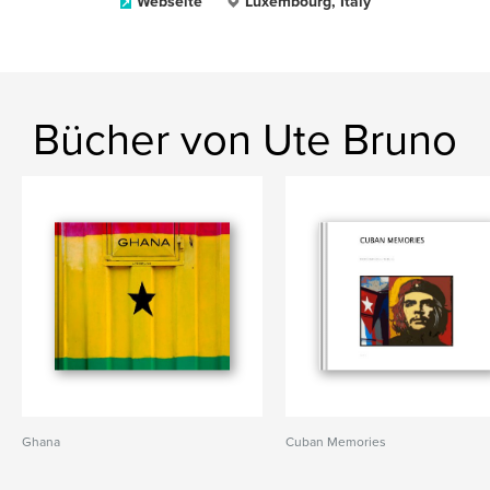
Webseite
Luxembourg, Italy
Bücher von Ute Bruno
Ghana
Cuban Memories